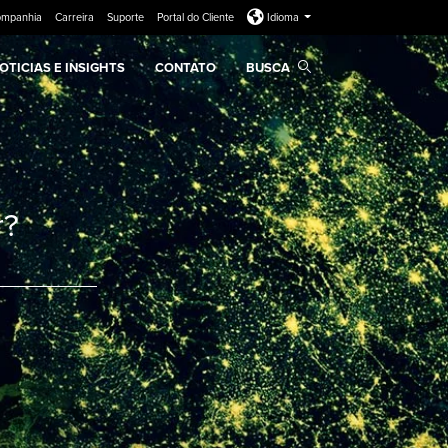
ompanhia
Carreira
Suporte
Portal do Cliente
Idioma
OTICIAS E INSIGHTS
CONTATO
BUSCA
r?